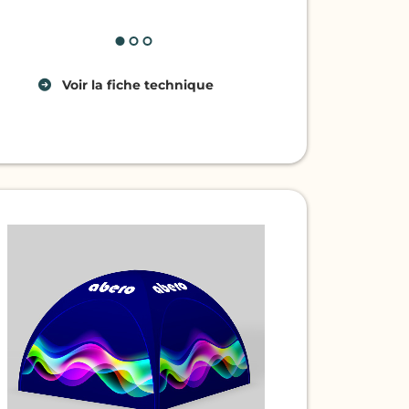
impressions
émonter sans outils
latérales fixées par zip.
facile à nettoy
rande surface couverte
tites dimensions pour le
ransport
Voir
la fiche technique