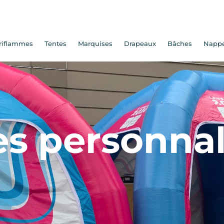
riflammes
Tentes
Marquises
Drapeaux
Bâches
Napp
es personnal