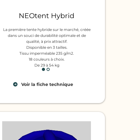
NEOtent Hybrid
La première tente hybride sur le marché, créée
Pourquoi Hybrid ? Par s
dans un souci de durabilité optimale et de
d’aluminium et
qualité, à prix attractif.
les éléments situés sous
Disponible en 3 tailles.
toiture sont fabriqués en 
Tissu imperméable 235 g/m2.
les pièces susceptibles 
18 couleurs à choix.
intempéries sont fabri
De 29 à 54 kg
résistant à la 
Voir
la fiche technique