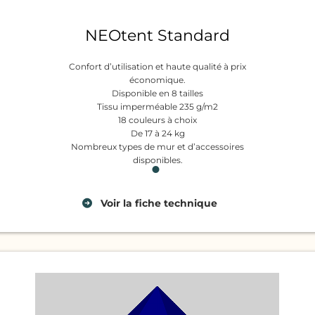
NEOtent Standard
Confort d’utilisation et haute qualité à prix
Cette tente se distingue par sa structure
économique.
renforcée avec des éléments couverts par une
Disponible en 8 tailles
garantie à vie, notamment son système de
Tissu imperméable 235 g/m2
verrouillage pratique qui permet d’ajuster la
18 couleurs à choix
auteur de la structure rapidement, facilement
De 17 à 24 kg
et en toute sécurité.
Nombreux types de mur et d’accessoires
disponibles.
Voir
la fiche technique