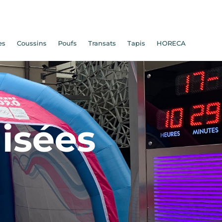
es
Coussins
Poufs
Transats
Tapis
HORECA
isées