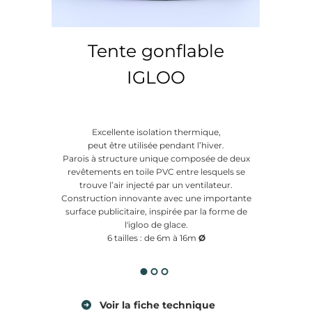
Tente gonflable
IGLOO
m
montage et démontage rapide
d
100% personnalisable en
Excellente isolation thermique,
d
marquage numérique
Equipement standard:
sac
peut être utilisée pendant l’hiver.
1
toile polyester enduit PVC très
ancres, sangles de maintie
Parois à structure unique composée de deux
m
résistant
Accessoires en option:
éc
revêtements en toile PVC entre lesquels se
t
choix de couleurs standard
à suspendre, éclairage LE
trouve l’air injecté par un ventilateur.
r
les pieds, plancher modula
possibilité de laminage pour
Construction innovante avec une importante
p
lestage à remplir du sable.
protection supplémentaire des
surface publicitaire, inspirée par la forme de
p
impressions
l'igloo de glace.
i
facile à nettoyer
6 tailles : de 6m à 16m
Ø
p
l
Voir
la fiche technique