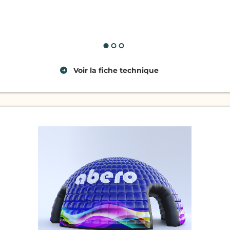
bâches latérales pleines ou avec
d
fenêtre, montage avec ZIP
g
une large surface publicitaire
pe
t
Voir
la fiche technique